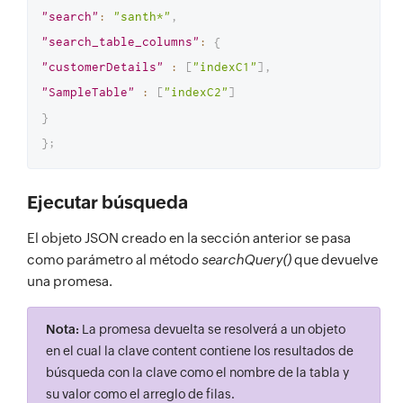
"search"
:
"santh*"
,
"search_table_columns"
:
{
"customerDetails"
:
[
"indexC1"
]
,
"SampleTable"
:
[
"indexC2"
]
}
}
;
Ejecutar búsqueda
El objeto JSON creado en la sección anterior se pasa
como parámetro al método
searchQuery()
que devuelve
una promesa.
Nota:
La promesa devuelta se resolverá a un objeto
en el cual la clave content contiene los resultados de
búsqueda con la clave como el nombre de la tabla y
su valor como el arreglo de filas.