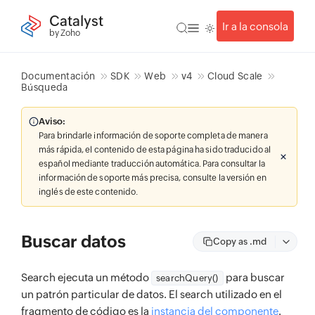
Catalyst
Ir a la consola
by Zoho
Documentación
SDK
Web
v4
Cloud Scale
Búsqueda
Aviso:
Para brindarle información de soporte completa de manera
más rápida, el contenido de esta página ha sido traducido al
español mediante traducción automática. Para consultar la
información de soporte más precisa, consulte la versión en
inglés de este contenido.
Buscar datos
Copy as .md
Search ejecuta un método
para buscar
searchQuery()
un patrón particular de datos. El search utilizado en el
fragmento de código es la
instancia del componente
.