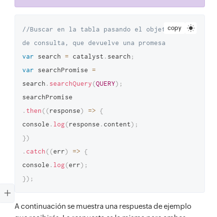
copy
//Buscar en la tabla pasando el objeto 
de consulta, que devuelve una promesa
var
 search 
=
 catalyst
.
search
;
var
 searchPromise 
=
search
.
searchQuery
(
QUERY
)
;
.
then
(
(
response
)
=>
{
console
.
log
(
response
.
content
)
;
}
)
.
catch
(
(
err
)
=>
{
console
.
log
(
err
)
;
}
)
;
A continuación se muestra una respuesta de ejemplo