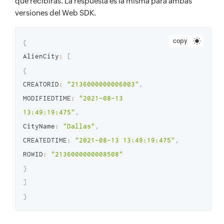
que recibirás. La respuesta es la misma para ambas
versiones del Web SDK.
copy
{
AlienCity
:
[
{
CREATORID
:
"2136000000006003"
,
MODIFIEDTIME
:
"2021-08-13 
13:49:19:475"
,
CityName
:
"Dallas"
,
CREATEDTIME
:
"2021-08-13 13:49:19:475"
,
ROWID
:
"2136000000008508"
}
]
}