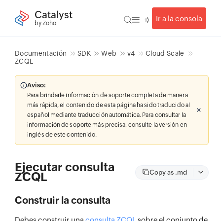
Catalyst
Ir a la consola
by Zoho
Documentación
SDK
Web
v4
Cloud Scale
ZCQL
Aviso:
Para brindarle información de soporte completa de manera
más rápida, el contenido de esta página ha sido traducido al
español mediante traducción automática. Para consultar la
información de soporte más precisa, consulte la versión en
inglés de este contenido.
Ejecutar consulta
Copy as .md
ZCQL
Construir la consulta
Debes construir una
consulta ZCQL
sobre el conjunto de