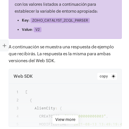
con los valores listados a continuación para
establecer la variable de entorno apropiada:
:
Key
ZOHO_CATALYST_ZCQL_PARSER
:
Value
V2
A continuación se muestra una respuesta de ejemplo
que recibirás. La respuesta es la misma para ambas
versiones del Web SDK.
Web SDK
copy
[
{
    AlienCity
:
{
      CREATORID
:
"2136000000006003"
,
View more
      MODIFIEDTIME
:
"2021-08-13 13:49:19:475"