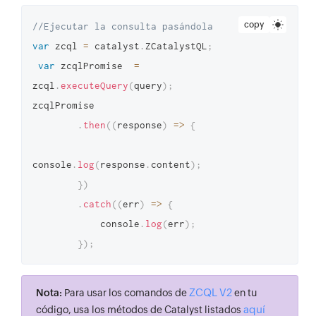
copy
//Ejecutar la consulta pasándola
var
 zcql 
=
 catalyst
.
ZCatalystQL
;
var
 zcqlPromise  
=
zcql
.
executeQuery
(
query
)
;
zcqlPromise

.
then
(
(
response
)
=>
{
console
.
log
(
response
.
content
)
;
}
)
.
catch
(
(
err
)
=>
{
            console
.
log
(
err
)
;
}
)
;
ZCQL V2
Nota:
Para usar los comandos de
en tu
aquí
código, usa los métodos de Catalyst listados