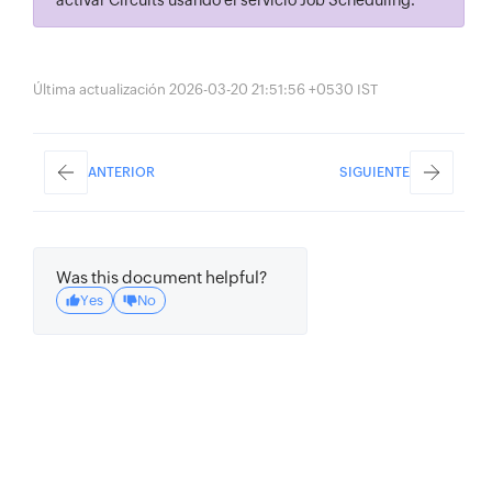
activar Circuits usando el servicio Job Scheduling.
Última actualización 2026-03-20 21:51:56 +0530 IST
ANTERIOR
SIGUIENTE
Was this document helpful?
Yes
No