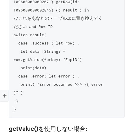
1096000000002071).getRow(id: 
1096000000002845) {( result ) in

//これをあなたのテーブルIDに置き換えてく
ださい and Row ID

switch result{

  case .success ( let row) :

   let data :String? = 
row.getValue(forKey: "EmpID")

   print(data)

  case .error( let error ) :

   print( "Error occurred >>> \( error 
)" )

 }

getValue()を使用しない場合: