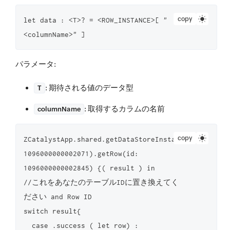
copy
let data : <T>? = <ROW_INSTANCE>[ "
<columnName>" ]
パラメータ
:
: 期待される値のデータ型
T
: 取得するカラムの名前
columnName
copy
ZCatalystApp.shared.getDataStoreInstance().getTable
1096000000002071).getRow(id: 
1096000000002845) {( result ) in

//これをあなたのテーブルIDに置き換えてく
ださい and Row ID

switch result{

  case .success ( let row) :
