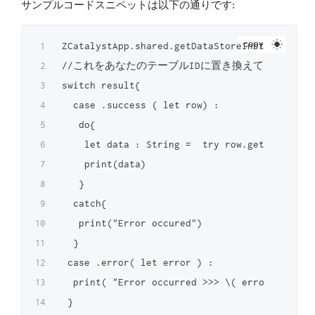
サンプルコードスニペットは以下の通りです:
copy
ZCatalystApp.shared.getDataStoreInstance().ge
//これをあなたのテーブルIDに置き換えてください and 
switch result{

  case .success ( let row) :

   do{

    let data : String =  try row.getValue(for
    print(data)

   }

  catch{

   print("Error occured")

  }

 case .error( let error ) :

  print( "Error occurred >>> \( error )" )

 }
