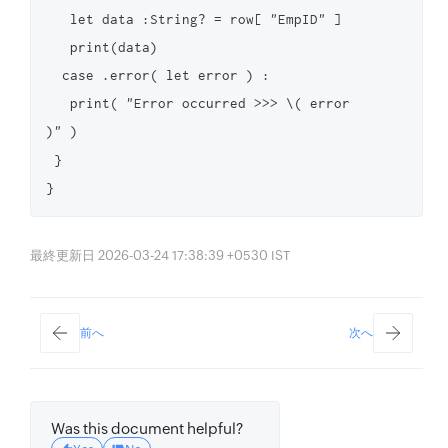
   let data :String? = row[ "EmpID" ]

   print(data)

  case .error( let error ) :

   print( "Error occurred >>> \( error 
)" )

 }

最終更新日 2026-03-24 17:38:39 +0530 IST
前へ
次へ
Was this document helpful?