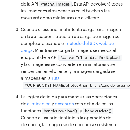
                                        toggl
{
viewMode 
===
"grid"
?
<
FiLis
      Notice the use of %PUBLIC_URL% in the t
de la API
. Esta API devolverá todas
/fetchAllImages
                        Edit Access

setImageDetails
(
flattenedImages 
||
[
]
}
finally
{
<
/
button
>
                                        handl
<
/
button
>
      It will be replaced with the URL of the
las imágenes almacenadas en el bucket y las
<
/
button
>
}
catch
(
err
)
{
setIsUploading
<
button

(
false
)
;
                                        handl
<
div className
=
"max-w-screen-lg
mostrará como miniaturas en el cliente.
      Only files inside the `public` folder c
<
/
div
>
        console
.
error
(
err
)
;
                  className
setFile
(
null
)
;
=
"block w-full px-
<
                                        handl
{
viewMode 
===
"grid"
?
(
      Unlike "/favicon.ico" or "favicon.ico",
Cuando el usuario final intenta cargar una imagen
)
}
        toast
.
error
(
"Error Occurred"
,
{
                  onClick
}
=
{
(
e
)
=>
{
<
                                        setIm
<
SharedImageGrid

      work correctly both with client-side ro
en la aplicación, la acción de carga de imagen se
<
/
div
>
theme
:
"colored"
,
                    e
}
;
.
preventDefault
(
)
;
                                        openP
                    currentImages
=
{
currentIma
      Learn how to configure a non-root publi
completará usando el
método del SDK web de
)
)
}
}
)
;
                    e
return
(
.
stopPropagation
(
)
;
<
                                        setOp
                    toggleMenu
=
{
toggleMenu
}
carga
. Mientras se carga la imagen, se invoca el
    -->
<
/
div
>
}
<
div className
=
"flex items-center justify
handleDelete
(
image
.
key
<
/
,
lab
 s
endpoint de la API
                                        setSe
                    handleDelete
/convertToThumbnailAndUpload
=
{
handleDelet
<
title
>
PhotoStore App
</
title
>
)
}
}
;
<
div className
}
}
=
"bg-white p-8 rounded-lg
<
/
td
>
y las imágenes se convierten en miniaturas y se
                                        userI
                    handleDownload
=
{
handleDow
<
script
src
=
"
https://static.zohocdn.com/c
<
/
div
>
export
const
fetchSharedDetails
=
async
(
user
renderizan en el cliente, y la imagen cargada se
<
h1 className
>
=
"text-2xl font-semibold
<
td class
                    setImageDetails
=
/
{
>
setImage
<
script
src
=
"
/__catalyst/sdk/init.js
"
>
</
s
almacena en la
)
)
}
ruta
try
{
                  Delete

<
p className
=
"text-sm text-black mb-4
<
butt
                    setOpenMenuIndex
)
}
=
{
setOpen
</
head
>
“
YOUR_BUCKET_NAME/photos/thumbnails/zuid del usuario 
<
/
div
>
const
 response 
=
await
fetch
(
`
/getSha
                                            o
NOTE
:
 Only 
<
/
button
.
png
>
,
.
jpg
,
 and 
.
jpeg fi
                    openMenuIndex
<
/
div
>
=
{
openMenuIn
<
body
>
)
;
const
 data 
=
await
 response
.
json
(
)
;
                                            c
<
/
p
>
<
/
div
>
La lógica definida para manejar las operaciones
                    openPreview
{
imageDetails
=
{
openPreview
.
len
}
<
noscript
>
You need to enable JavaScript t
}
setDetails
(
data
)
;
de
eliminación
y
descarga
está definida en las
<
form onSubmit
)
}
=
{
handleSubmit
}
 classNa
>
/
>
<
div classNam
<
div
id
=
"
root
"
>
</
div
>
funciones
y
.
handleDownload()
setLoading
(
false
)
;
handleDelete()
                                            U
<
<
/
div className
div
>
=
"flex justify-center
)
:
(
<
button

<!--

Cuando el usuario final inicia la operación de
}
catch
(
error
)
{
{
/* Nombre de la imagen */
<
input

}
<
/
but
                                        onCli
<
SharedImageList

      This HTML file is a template.

descarga, la imagen se descargará a su sistema
        console
.
error
(
"Error fetching details
              type
<
div className
=
"file"
=
"w-full max-w-xs mt-
<
/
td
>