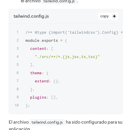
el archivo
.
tailwind.config.js
tailwind.config.js
copy
/** @type {import('tailwindcss').Config} */
module
.
exports 
=
{
content
:
[
"./src/**/*.{js,jsx,ts,tsx}"
]
,
theme
:
{
extend
:
{
}
,
}
,
plugins
:
[
]
,
}
;
El archivo
ha sido configurado para su
tailwind.config.js
aplicación.