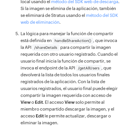
                                        disab
                    currentImages
=
{
currentIma
local usando el
método del SDK web de descarga
.
      If you open it directly in the browser,
setLoading
(
false
)
;
              onChange
<
p className
=
{
=
handleFileChange
"text-xl font-medium
<
/
tr
>
}
Si la imagen se elimina de la aplicación, también
                                        class
                    handleDelete
=
{
handleDelet
      You can add webfonts, meta tags, or ana
}
              className
{
image
.
key
=
.
"border p-2 rounded w
split
)
)
(
}
"/"
)
.
pop
(
)
}
se eliminará de Stratus usando el
método del SDK
                    handleDownload
=
{
>
handleDow
      The build step will place the bundled s
}
;
web de eliminación
.
              accept
<
/
p
>
=
"image/png, image/jpg, i
<
/
tbody
>
                                        Previ
                    setImageDetails
=
{
setImage
      To begin the development, run `npm star
export
const
handleUpdateSharedDetails
=
asyn
<
/
div
/
>
>
<
/
table
>
                    openPreview
=
{
openPreview
<
/
button
>
}
La lógica para manejar la función de compartir
      To create a production bundle, use `npm
try
{
<
/
div
<
/
div
>
>
{
details
.
length 
>
 rowsPer
está definida en
, que invoca
handleShareAction()
/
>
<
span cla
    -->
const
 response 
=
await
fetch
(
"/update
)
)
}
<
button

<
div className
=
"flex 
la API
para compartir la imagen
/shareDetails
                                        Page 
)
}
</
body
>
method
:
"PATCH"
,
requerida con otro usuario registrado. Cuando el
            type
<
/
div
>
=
"submit"
<
button

<
/
div
>
<
/
span
>
</
html
>
usuario final inicia la función de compartir, se
headers
:
{
"Content-Type"
:
"appli
                                onClick
            disabled
)
;
=
{
isUploading
}
=
{
(
)
=
{
imageDetails
.
length 
>
<
 imagesPe
button

invoca el endpoint de la API
, que
/getAllUsers
body
:
JSON
.
stringify
(
updatedItem
)
}
                                disabled
            className
;
=
{
`
px-4 py-2 text-white 
=
{
cur
                                        onCli
<
div className
=
"flex mt-6 jus
devolverá la lista de todos los usuarios finales
}
)
;
                                className
              isUploading 
?
"bg-gray-400 curs
=
"bg
                                        disab
<
button

registrados de la aplicación. Con la lista de
await
 response
.
json
(
)
;
}
`
}
>
usuarios registrados, el usuario final puede elegir
                                        class
                    onClick
=
{
prevPage
}
        toast
.
success
(
"Details Updated Succes
                                Previous

>
compartir la imagen requerida con acceso de
                    disabled
=
{
currentPage 
>
===
navigate
(
0
)
;
View
o
Edit
. El acceso
View
solo permite al
{
isUploading 
?
"Uploading..."
<
/
button
>
:
"
                                        Next

                    className
=
"px-4 py-2 bg-b
miembro compartido descargar la imagen, y el
}
catch
(
error
)
{
<
/
button
>
<
span className
=
"
>
<
/
button
>
acceso
Edit
le permite actualizar, descargar o
        console
.
error
(
"Error updating details
                                Page 
<
/
form
>
{
current
                    Previous

<
/
div
>
eliminar la imagen.
        toast
.
error
(
"Error updating details"
,
<
/
div
>
<
/
span
>