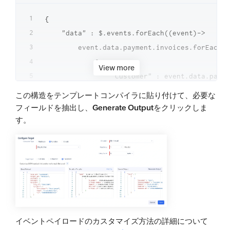
"Paid On"
:
"31/10/2023"
,
{

"Invoice Id"
:
"2755570000001
    "data" : $.events.forEach((event)->

}
        event.data.payment.invoices.forEach((
]
            {

]
View more
                "Customer" : event.data.payme
}
                "Invoice Number" : invoice.in
この構造をテンプレートコンパイラに貼り付けて、必要な
                "Amount" : invoice.total_form
フィールドを抽出し、
Generate Output
をクリックしま
                "Paid On" : event.data.paymen
す。
                "Invoice Id" : invoice.invoic
            }

        )

    )

イベントペイロードのカスタマイズ方法の詳細について