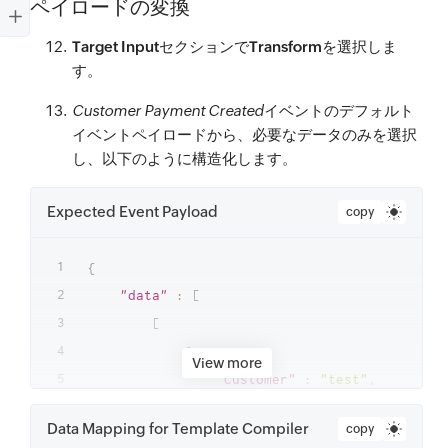
ペイロードの変換
Target Input
セクションで
Transform
を選択しま
す。
Customer Payment Created
イベントのデフォルト
イベントペイロードから、必要なデータのみを選択
し、以下のように構造化します。
Expected Event Payload
copy
{
"data"
:
[
[
{
View more
"Customer"
:
"test"
,
"Invoice Number"
:
"Customer 
Data Mapping for Template Compiler
copy
"Amount"
:
"₹3,24,244.00"
,