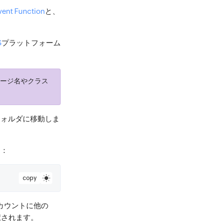
vent Function
と、
S
プラットフォーム
ケージ名やクラス
フォルダに移動しま
す：
copy
カウントに他の
択されます。