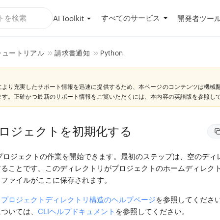
すべてのサービス
AI Toolkit
開発者ツー
チュートリアル
請求書通知
Python
により充実したサポート情報を迅速に提供するため、本ページのコンテンツは機械
ます。正確かつ最新のサポート情報をご覧いただくには、本内容の英語版を参照し
プロジェクトを初期化する
alystプロジェクトの作業を開始できます。最初のステップは、空のデ
することです。このディレクトリがプロジェクトのホームディレク
トファイルがここに保存されます。
、
プロジェクトディレクトリ構造のヘルプページ
を参照してくださ
については、
CLIヘルプドキュメント
を参照してください。