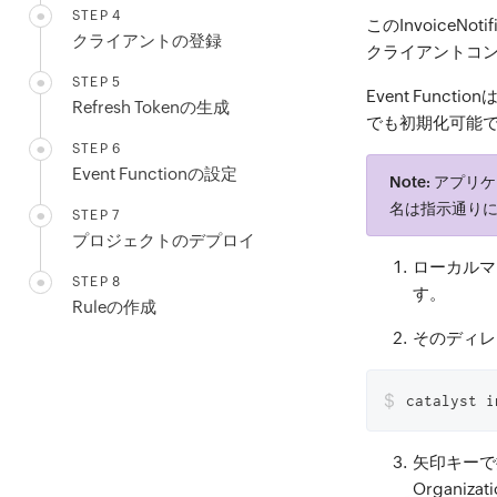
STEP 4
このInvoice
クライアントの登録
クライアントコ
STEP 5
Event Function
Refresh Tokenの生成
でも初期化可能
STEP 6
Event Functionの設定
Note:
アプリケ
名は指示通り
STEP 7
プロジェクトのデプロイ
ローカルマ
STEP 8
す。
Ruleの作成
そのディレ
$
catalyst i
矢印キーで
Organ