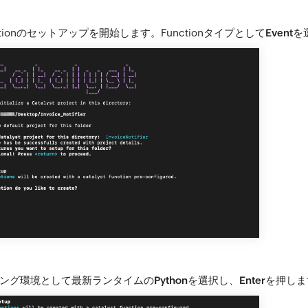
nctionのセットアップを開始します。Functionタイプとして
Event
を
ング環境として最新ランタイムの
Python
を選択し、
Enter
を押しま