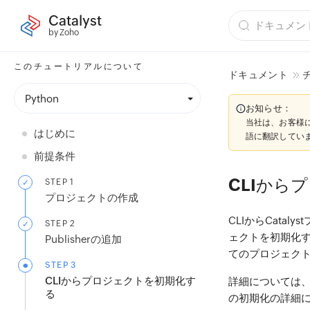
Catalyst
by Zoho
このチュートリアルについて
ドキュメント
Python
お知らせ：
当社は、お客様
はじめに
語に翻訳してい
前提条件
CLIから
STEP 1
プロジェクトの作成
CLIからCat
STEP 2
ェクトを初期化
Publisherの追加
てのプロジェク
STEP 3
CLIからプロジェクトを初期化す
詳細については
る
の初期化の詳細