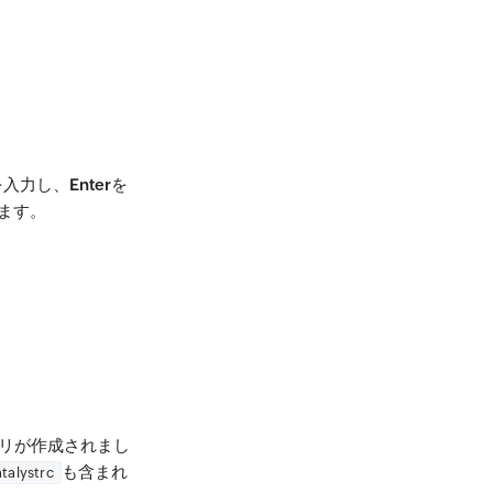
を入力し、
Enter
を
ます。
トリが作成されまし
も含まれ
atalystrc