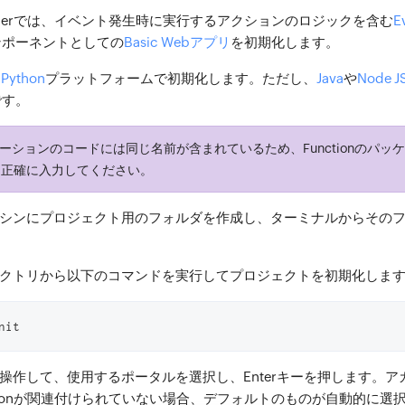
Notifierでは、イベント発生時に実行するアクションのロジックを含む
E
ンポーネントとしての
Basic Webアプリ
を初期化します。
は
Python
プラットフォームで初期化します。ただし、
Java
や
Node J
です。
ーションのコードには同じ名前が含まれているため、Functionのパッ
に正確に入力してください。
シンにプロジェクト用のフォルダを作成し、ターミナルからその
クトリから以下のコマンドを実行してプロジェクトを初期化しま
nit
操作して、使用するポータルを選択し、Enterキーを押します。ア
izationが関連付けられていない場合、デフォルトのものが自動的に選