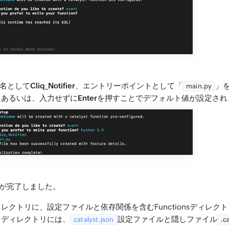
名として
Cliq_Notifier
、エントリーポイントとして「
」
main.py
 あるいは、入力せずに
Enter
を押すことでデフォルト値が設定され
期化が完了しました。
レクトリに、設定ファイルと依存関係を含むFunctionsディレク
トディレクトリには、
設定ファイルと隠しファイル
catalyst.json
.c