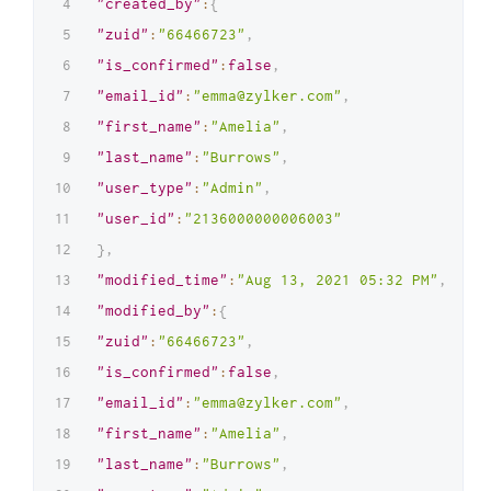
"created_by"
:
{
"zuid"
:
"66466723"
,
"is_confirmed"
:
false
,
"email_id"
:
"emma@zylker.com"
,
"first_name"
:
"Amelia"
,
"last_name"
:
"Burrows"
,
"user_type"
:
"Admin"
,
"user_id"
:
"2136000000006003"
}
,
"modified_time"
:
"Aug 13, 2021 05:32 PM"
,
"modified_by"
:
{
"zuid"
:
"66466723"
,
"is_confirmed"
:
false
,
"email_id"
:
"emma@zylker.com"
,
"first_name"
:
"Amelia"
,
"last_name"
:
"Burrows"
,