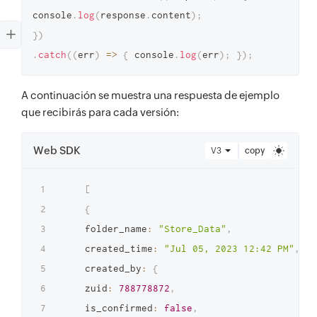
console
.
log
(
response
.
content
)
;
}
)
.
catch
(
(
err
)
=>
{
 console
.
log
(
err
)
;
}
)
;
A continuación se muestra una respuesta de ejemplo
que recibirás para cada versión:
Web SDK
V3
copy
[
{
    folder_name
:
"Store_Data"
,
    created_time
:
"Jul 05, 2023 12:42 PM"
,
    created_by
:
{
    zuid
:
788778872
,
    is_confirmed
:
false
,