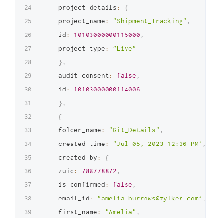
    project_details
:
{
    project_name
:
"Shipment_Tracking"
,
    id
:
10103000000115000
,
    project_type
:
"Live"
}
,
    audit_consent
:
false
,
    id
:
10103000000114006
}
,
{
    folder_name
:
"Git_Details"
,
    created_time
:
"Jul 05, 2023 12:36 PM"
,
    created_by
:
{
    zuid
:
788778872
,
    is_confirmed
:
false
,
    email_id
:
"amelia.burrows@zylker.com"
,
    first_name
:
"Amelia"
,