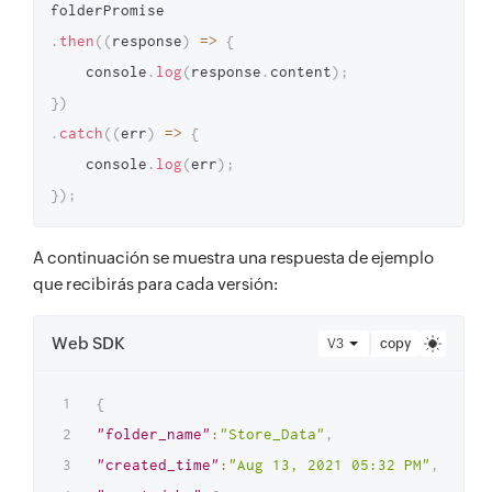
.
then
(
(
response
)
=>
{
    console
.
log
(
response
.
content
)
;
}
)
.
catch
(
(
err
)
=>
{
    console
.
log
(
err
)
;
}
)
;
A continuación se muestra una respuesta de ejemplo
que recibirás para cada versión:
Web SDK
V3
copy
{
"folder_name"
:
"Store_Data"
,
"created_time"
:
"Aug 13, 2021 05:32 PM"
,