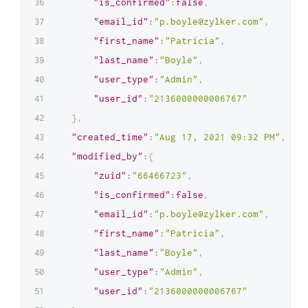
"is_confirmed"
:
false
,
"email_id"
:
"p.boyle@zylker.com"
,
"first_name"
:
"Patricia"
,
"last_name"
:
"Boyle"
,
"user_type"
:
"Admin"
,
"user_id"
:
"2136000000006767"
}
,
"created_time"
:
"Aug 17, 2021 09:32 PM"
,
"modified_by"
:
{
"zuid"
:
"66466723"
,
"is_confirmed"
:
false
,
"email_id"
:
"p.boyle@zylker.com"
,
"first_name"
:
"Patricia"
,
"last_name"
:
"Boyle"
,
"user_type"
:
"Admin"
,
"user_id"
:
"2136000000006767"