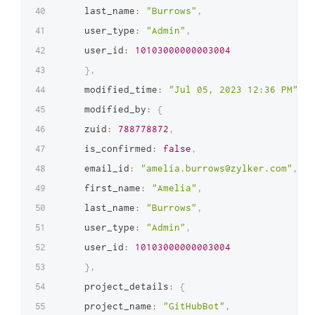
    last_name
:
"Burrows"
,
    user_type
:
"Admin"
,
    user_id
:
10103000000003004
}
,
    modified_time
:
"Jul 05, 2023 12:36 PM"
,
    modified_by
:
{
    zuid
:
788778872
,
    is_confirmed
:
false
,
    email_id
:
"amelia.burrows@zylker.com"
,
    first_name
:
"Amelia"
,
    last_name
:
"Burrows"
,
    user_type
:
"Admin"
,
    user_id
:
10103000000003004
}
,
    project_details
:
{
    project_name
:
"GitHubBot"
,