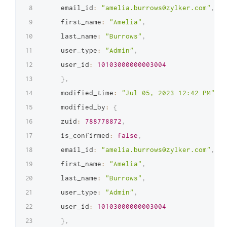
    email_id
:
"amelia.burrows@zylker.com"
,
    first_name
:
"Amelia"
,
    last_name
:
"Burrows"
,
    user_type
:
"Admin"
,
    user_id
:
10103000000003004
}
,
    modified_time
:
"Jul 05, 2023 12:42 PM"
,
    modified_by
:
{
    zuid
:
788778872
,
    is_confirmed
:
false
,
    email_id
:
"amelia.burrows@zylker.com"
,
    first_name
:
"Amelia"
,
    last_name
:
"Burrows"
,
    user_type
:
"Admin"
,
    user_id
:
10103000000003004
}
,