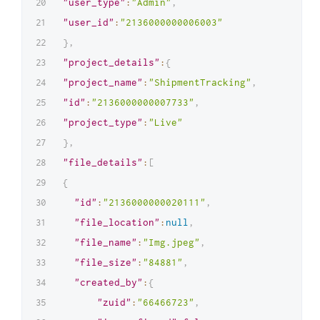
"user_type"
:
"Admin"
,
"user_id"
:
"2136000000006003"
}
,
"project_details"
:
{
"project_name"
:
"ShipmentTracking"
,
"id"
:
"2136000000007733"
,
"project_type"
:
"Live"
}
,
"file_details"
:
[
{
"id"
:
"2136000000020111"
,
"file_location"
:
null
,
"file_name"
:
"Img.jpeg"
,
"file_size"
:
"84881"
,
"created_by"
:
{
"zuid"
:
"66466723"
,