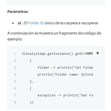
Parámetros
:
: El
Folder ID
único de la carpeta a recuperar
id
A continuación se muestra un fragmento de código de
ejemplo:
copy
ZCatalystApp.getInstance().getFileStoreInstan
    {

        folder -> println("Get Folder Success
        println("Folder name: ${folder.name} 
    },

    {

        exception -> println("Get Folder Fail