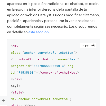
aparezca en la posición tradicional de chatbot, es decir,
en la esquina inferior derecha de la pantalla de tu
aplicación web de Catalyst. Puedes modificar el tamaño,
posición, apariencia y personalizar la ventana de chat
completamente según sea necesario. Los discutiremos
en detalle en
esta sección
.
copy
<
div
class
=
"
anchor_convokraft_toBottom
"
>
<
convokraft-chat-bot
bot-name
=
"
test
"
project-id
=
"
6687000000009014
"
org-
id
=
"
74535893
"
>
</
convokraft-chat-bot
>
</
div
>
<
style
>
div.anchor_convokraft_toBottom
{
width
:
 330px
;