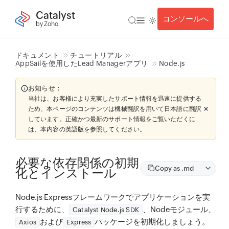
Catalyst
コンソールへ
by Zoho
ドキュメント
チュートリアル
AppSailを使用したLead Managerアプリ
Node.js
お知らせ：
当社は、お客様により充実したサポート情報を迅速に提供する
ため、本ページのコンテンツは機械翻訳を用いて日本語に翻訳
しています。正確かつ最新のサポート情報をご覧いただくに
は、本内容の英語版を参照してください。
必要な依存関係の初期
Copy as .md
化とインストール
Node.js Expressフレームワークでアプリケーションを実
行するために、
、Nodeモジュール、
Catalyst Node.js SDK
および
パッケージを初期化しましょう。
Axios
Express