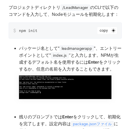
プロジェクトディレクトリ
のCLIで以下の
/LeadManager
コマンドを入力して、Nodeモジュールを初期化します：
$
npm init
copy
パッケージ名として"
"、エントリー
leadmanagerapp
ポイントとして"
“と入力します。NPMが生
index.js
成するデフォルト名を使用するには
Enter
をクリック
するか、任意の名前を入力することもできます。
残りのプロンプトでは
Enter
をクリックして、初期化
を完了します。設定内容は
に
package.jsonファイル