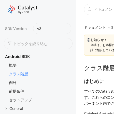
Catalyst
by Zoho
ドキュメント
S
SDK Version :
v3
お知らせ：
当社は、お客様
語に翻訳してい
Android SDK
概要
クラス階
クラス階層
はじめに
例外
前提条件
すべてのCataly
す。これらのコ
セットアップ
ポーネント内で
General
Catalyst An