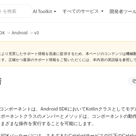
すべてのサービス
AI Toolkit
開発者ツー
DK
Android
v3
により充実したサポート情報を迅速に提供するため、本ページのコンテンツは機械
ます。正確かつ最新のサポート情報をご覧いただくには、本内容の英語版を参照し
層
stコンポーネントは、Android SDKにおいてKotlinクラスとして
ンポーネントクラスのメンバーとメソッドは、コンポーネントの動
さまざまな操作を実行することを可能にします。
droid SDKパッケージには、さまざまなCatalystサービスの以下のCata