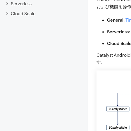
Serverless
および機能を操
Cloud Scale
General:
Ti
Serverless:
Cloud Scale
Catalyst 
す。