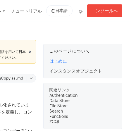
日本語
コンソールへ
ル
チュートリアル
このページについて
翻訳を用いて日本
てください。
はじめに
インスタンスオブジェクト
Copy as .md
関連リンク
Authentication
Data Store
モデル化されていま
File Store
Search
作を定義し、コン
Functions
ZCQL
lystコンポーネント