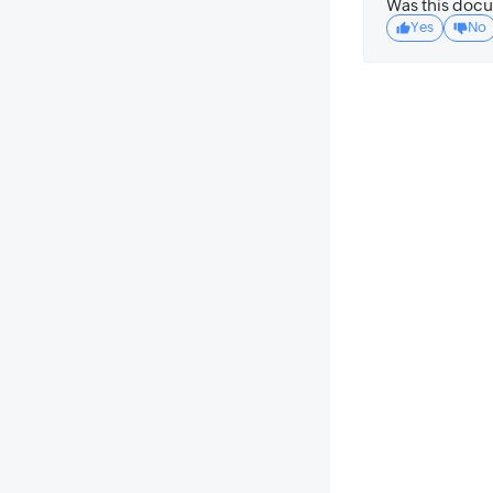
Was this docu
Yes
No