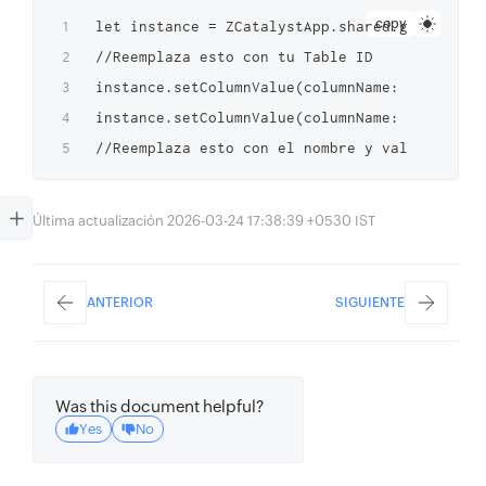
copy
let instance = ZCatalystApp.shared.getDataSto
//Reemplaza esto con tu Table ID

instance.setColumnValue(columnName: "Departme
instance.setColumnValue(columnName: "Employee
Última actualización 2026-03-24 17:38:39 +0530 IST
ANTERIOR
SIGUIENTE
Was this document helpful?
Yes
No