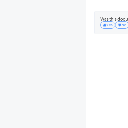
Was this docu
Yes
No