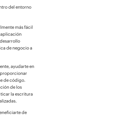
ntro del entorno
almente más fácil
 aplicación
desarrollo
gica de negocio a
ente, ayudarte en
y proporcionar
se de código.
ción de los
icar la escritura
alizadas.
eneficiarte de