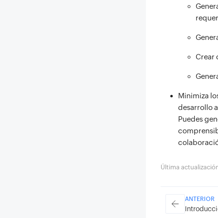
Genera
reque
Genera
Crear 
Genera
Minimiza lo
desarrollo
Puedes gene
comprensibi
colaboració
Última actualizaci
ANTERIOR
Introducc