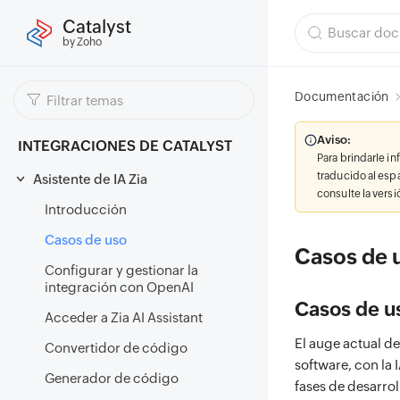
Catalyst
by Zoho
Documentación
Aviso:
INTEGRACIONES DE CATALYST
Para brindarle i
traducido al esp
Asistente de IA Zia
consulte la vers
Introducción
Casos de uso
Casos de 
Configurar y gestionar la
integración con OpenAI
Casos de u
Acceder a Zia AI Assistant
El auge actual d
Convertidor de código
software, con la 
Generador de código
fases de desarro