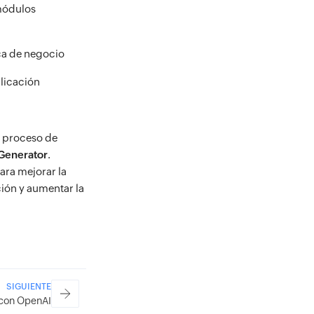
 módulos
ca de negocio
plicación
u proceso de
Generator
.
ara mejorar la
ión y aumentar la
SIGUIENTE
n con OpenAI