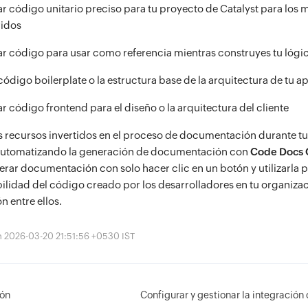
r código unitario preciso para tu proyecto de Catalyst para los
ridos
r código para usar como referencia mientras construyes tu lógi
código boilerplate o la estructura base de la arquitectura de tu a
r código frontend para el diseño o la arquitectura del cliente
s recursos invertidos en el proceso de documentación durante t
 automatizando la generación de documentación con
Code Docs 
rar documentación con solo hacer clic en un botón y utilizarla p
lidad del código creado por los desarrolladores en tu organizac
n entre ellos.
ón 2026-03-20 21:51:56 +0530 IST
ión
Configurar y gestionar la integració