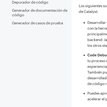
Depurador de código
Los siguientes so
Generador de documentación de
de Catalyst:
código
Desarrollar
Generador de casos de prueba
con la herr
principalme
backend: Ja
los otros st
Code Debu
tu proceso 
experiencia
También pue
desarrollad
de código r
Puedes apr
acelerar el 