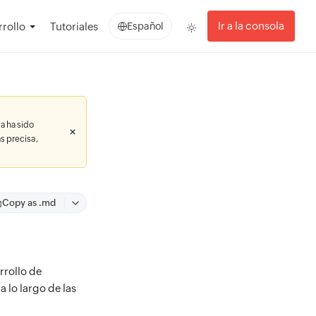
Ir a la consola
rollo
Tutoriales
Español
a ha sido
s precisa,
Copy as .md
rrollo de
 lo largo de las