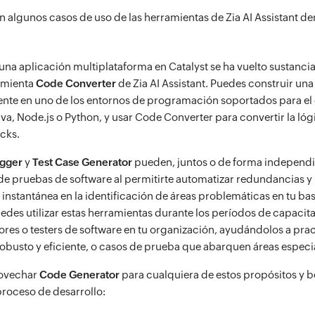
n algunos casos de uso de las herramientas de Zia AI Assistant de
 una aplicación multiplataforma en Catalyst se ha vuelto sustanci
amienta
Code Converter
de Zia AI Assistant. Puedes construir una
nte en uno de los entornos de programación soportados para el 
va, Node.js o Python, y usar Code Converter para convertir la ló
acks.
gger
y
Test Case Generator
pueden, juntos o de forma independi
de pruebas de software al permitirte automatizar redundancias 
 instantánea en la identificación de áreas problemáticas en tu ba
des utilizar estas herramientas durante los períodos de capacita
ores o testers de software en tu organización, ayudándolos a pract
obusto y eficiente, o casos de prueba que abarquen áreas especi
ovechar
Code Generator
para cualquiera de estos propósitos y b
proceso de desarrollo: