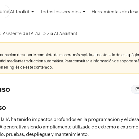
AI Toolkit
Herramientas de desar
Todos los servicios
Asistente de IA Zia
Zia AI Assistant
nformación de soporte completa de manera más rápida, el contenido de esta págin
añol mediante traducción automática. Para consultar la información de soporte má
ión en inglés de este contenido.
uso
so
e la IA ha tenido impactos profundos en la programación y el desa
IA generativa siendo ampliamente utilizada de extremo a extremo a
llo, pruebas, despliegue y mantenimiento.