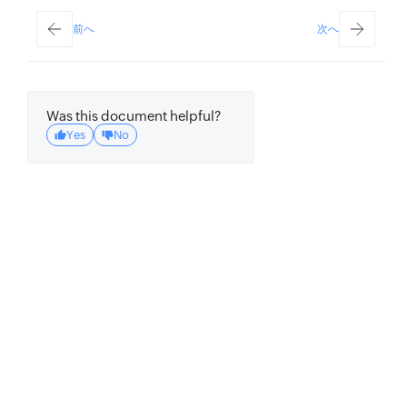
前へ
次へ
Was this document helpful?
Yes
No