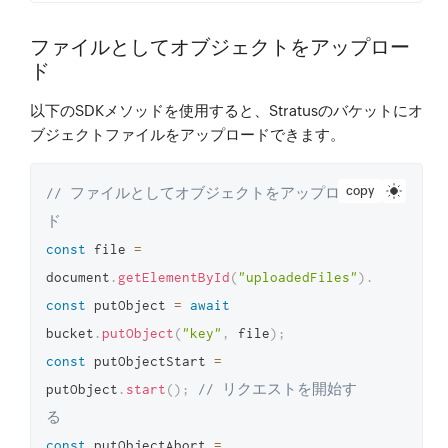
ファイルとしてオブジェクトをアップロー
ド
以下のSDKメソッドを使用すると、Stratusのバケットにオ
ブジェクトファイルをアップロードできます。
copy
// ファイルとしてオブジェクトをアップロー
ド
const
 file 
=
document
.
getElementById
(
"uploadedFiles"
)
.
files
[
0
]
const
 putObject 
=
await
bucket
.
putObject
(
"key"
,
 file
)
;
const
 putObjectStart 
=
putObject
.
start
(
)
;
// リクエストを開始す
る
const
 putObjectAbort 
=