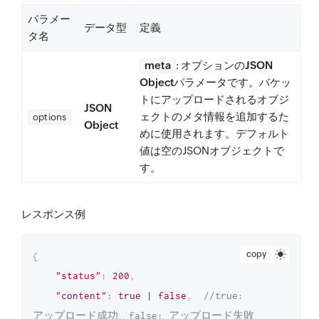
パラメー
データ型
定義
タ名
meta
: オプションの
JSON
Object
パラメータです。バケッ
トにアップロードされるオブジ
JSON
ェクトのメタ情報を追加するた
options
Object
めに使用されます。デフォルト
値は空のJSONオブジェクトで
す。
レスポンス例
copy
{
"status"
:
200
,
"content"
:
true
 | 
false
,
//true: 
アップロード成功、false: アップロード失敗