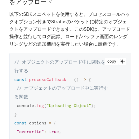
をアップロード
以下のSDKスニペットを使用すると、プロセスコールバッ
クオプション付きでStratusのバケットに特定のオブジェ
クトをアップロードできます。このSDKは、アップロード
操作と並行してログ記録、ロード/バッファ画面のレンダ
リングなどの追加機能を実行したい場合に最適です。
copy
// オブジェクトのアップロード中に関数を実
行する
const
processCallback
=
(
)
=>
{
// オブジェクトのアップロード中に実行す
る関数
 console
.
log
(
"Uploading Object"
)
;
}
const
 options 
=
{
"overwrite"
:
true
,