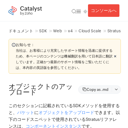
Catalyst
コンソールへ
by Zoho
ドキュメント
SDK
Web
v4
Cloud Scale
Stratus
お知らせ：
当社は、お客様により充実したサポート情報を迅速に提供する
ため、本ページのコンテンツは機械翻訳を用いて日本語に翻訳
しています。正確かつ最新のサポート情報をご覧いただくに
は、本内容の英語版を参照してください。
オブジェクトのアッ
Copy as .md
プロード
このセクションに記載されているSDKメソッドを使用する
と、
バケット
に
オブジェクトをアップロード
できます。以
下のコードスニペットで使用されているStratusリファレ
ンスは、
コンポーネントインスタンス
です。