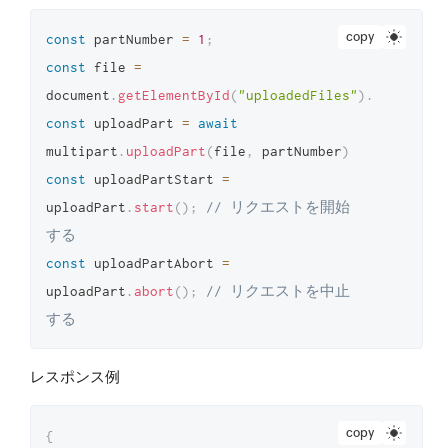
copy
const
 partNumber 
=
1
;
const
 file 
=
document
.
getElementById
(
"uploadedFiles"
)
.
files
[
0
]
const
 uploadPart 
=
await
multipart
.
uploadPart
(
file
,
 partNumber
)
const
 uploadPartStart 
=
uploadPart
.
start
(
)
;
// リクエストを開始
する
const
 uploadPartAbort 
=
uploadPart
.
abort
(
)
;
// リクエストを中止
する
レスポンス例
copy
{