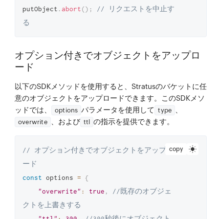
putObject
.
abort
(
)
;
// リクエストを中止す
る
オプション付きでオブジェクトをアップロ
ード
以下のSDKメソッドを使用すると、Stratusのバケットに任
意のオブジェクトをアップロードできます。このSDKメソ
ッドでは、
パラメータを使用して
、
options
type
、および
の指示を提供できます。
overwrite
ttl
copy
// オプション付きでオブジェクトをアップロ
ード
const
 options 
=
{
"overwrite"
:
true
,
//既存のオブジェ
クトを上書きする
"ttl"
:
300
,
//300秒後にオブジェクト