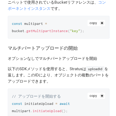
ニペットで使用されているBucketリファレンスは、
コン
ポーネントインスタンス
です。
copy
const
 multipart 
=
bucket
.
getMultipartInstance
(
"key"
)
;
マルチパートアップロードの開始
オプションなしでマルチパートアップロードを開始
以下のSDKメソッドを使用すると、Stratusは
を
uploadId
返します。このIDにより、オブジェクトの複数のパートを
アップロードできます。
copy
// アップロードを開始する
const
 initiateUpload 
=
await
multipart
.
initiateUpload
(
)
;