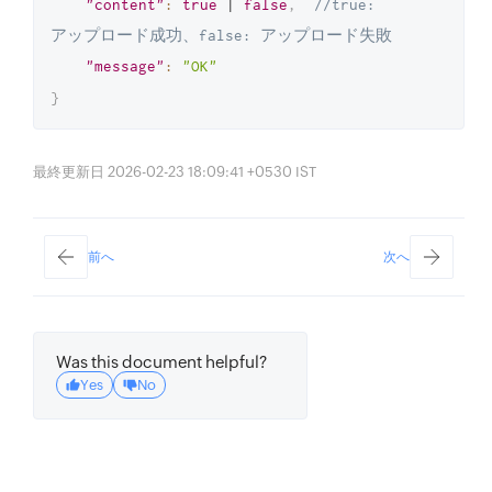
"content"
:
true
 | 
false
,
//true: 
アップロード成功、false: アップロード失敗
"message"
:
"OK"
}
最終更新日 2026-02-23 18:09:41 +0530 IST
前へ
次へ
Was this document helpful?
Yes
No