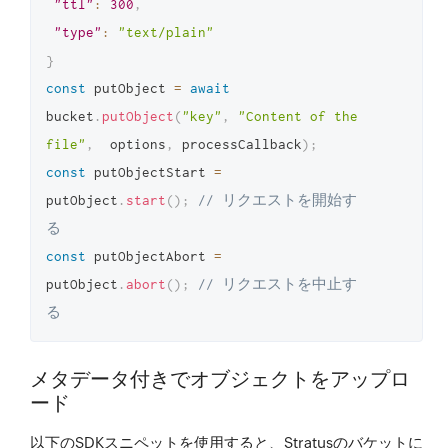
"ttl"
:
300
,
"type"
:
"text/plain"
}
const
 putObject 
=
await
bucket
.
putObject
(
"key"
,
"Content of the 
file"
,
  options
,
 processCallback
)
;
const
 putObjectStart 
=
putObject
.
start
(
)
;
// リクエストを開始す
る
const
 putObjectAbort 
=
putObject
.
abort
(
)
;
// リクエストを中止す
る
メタデータ付きでオブジェクトをアップロ
ード
以下のSDKスニペットを使用すると、Stratusのバケットに