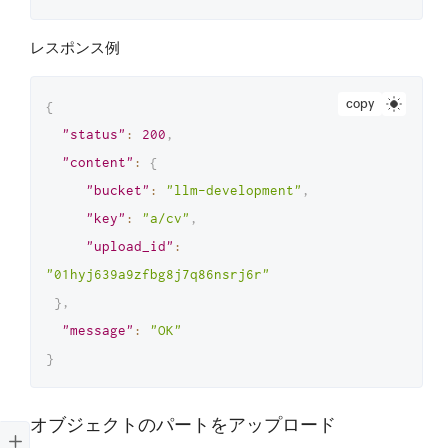
レスポンス例
copy
{
"status"
:
200
,
"content"
:
{
"bucket"
:
"llm-development"
,
"key"
:
"a/cv"
,
"upload_id"
:
"01hyj639a9zfbg8j7q86nsrj6r"
}
,
"message"
:
"OK"
}
オブジェクトのパートをアップロード