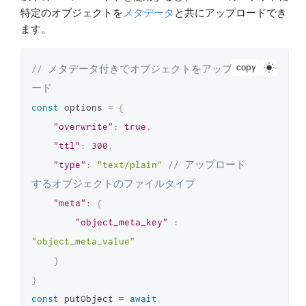
特定のオブジェクトを
メタデータ
と共にアップロードでき
ます。
copy
// メタデータ付きでオブジェクトをアップロ
ード
const
 options 
=
{
"overwrite"
:
true
,
"ttl"
:
300
,
"type"
:
"text/plain"
// アップロード
するオブジェクトのファイルタイプ
"meta"
:
{
"object_meta_key"
:
"object_meta_value"
}
}
const
 putObject 
=
await