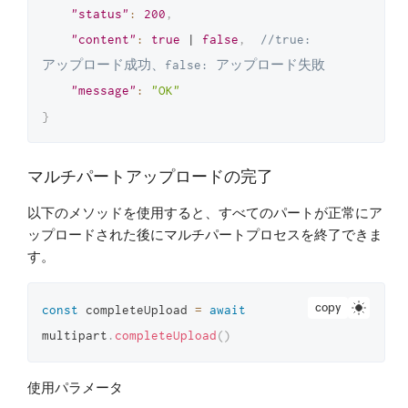
"status"
:
200
,
"content"
:
true
 | 
false
,
//true: 
アップロード成功、false: アップロード失敗
"message"
:
"OK"
}
マルチパートアップロードの完了
以下のメソッドを使用すると、すべてのパートが正常にア
ップロードされた後にマルチパートプロセスを終了できま
す。
copy
const
 completeUpload 
=
await
multipart
.
completeUpload
(
)
使用パラメータ