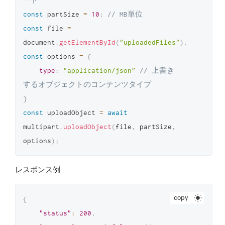
ード
const
 partSize 
=
10
;
// MB単位
const
 file 
=
document
.
getElementById
(
"uploadedFiles"
)
.
files
[
0
]
const
 options 
=
{
type
:
"application/json"
// 上書き
するオブジェクトのコンテンツタイプ
}
const
 uploadObject 
=
await
multipart
.
uploadObject
(
file
,
 partSize
,
options
)
;
レスポンス例
copy
{
"status"
:
200
,