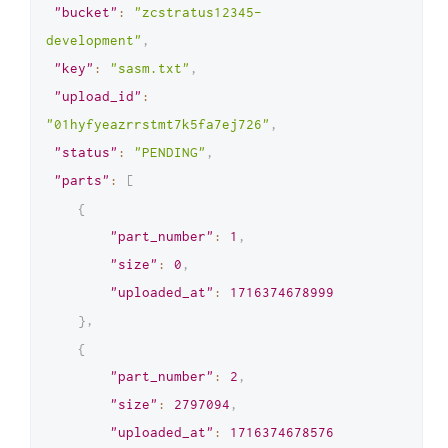
"bucket"
:
"zcstratus12345-
development"
,
"key"
:
"sasm.txt"
,
"upload_id"
:
"01hyfyeazrrstmt7k5fa7ej726"
,
"status"
:
"PENDING"
,
"parts"
:
[
{
"part_number"
:
1
,
"size"
:
0
,
"uploaded_at"
:
1716374678999
}
,
{
"part_number"
:
2
,
"size"
:
2797094
,
"uploaded_at"
:
1716374678576