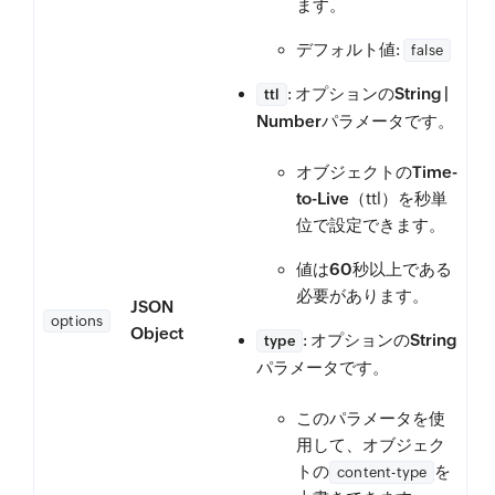
ます。
デフォルト値:
false
: オプションの
String |
ttl
Number
パラメータです。
オブジェクトの
Time-
to-Live
（ttl）を秒単
位で設定できます。
値は
60秒
以上である
必要があります。
JSON
options
Object
: オプションの
String
type
パラメータです。
このパラメータを使
用して、オブジェク
トの
を
content-type