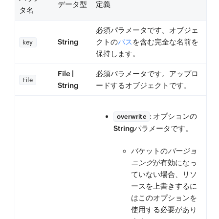
データ型
定義
タ名
必須
パラメータです。オブジェ
String
クトの
パス
を含む完全な名前を
key
保持します。
File |
必須
パラメータです。アップロ
File
String
ードするオブジェクトです。
: オプションの
overwrite
String
パラメータです。
バケットの
バージョ
ニング
が有効になっ
ていない場合、リソ
ースを上書きするに
はこのオプションを
使用する必要があり