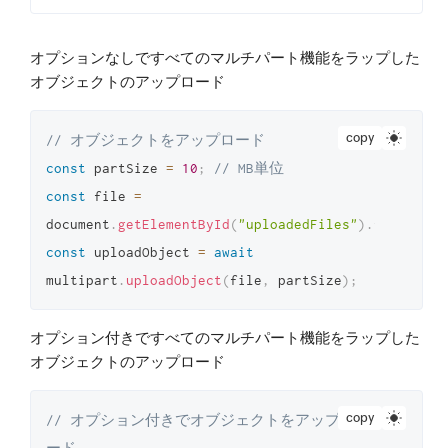
オプションなしですべてのマルチパート機能をラップした
オブジェクトのアップロード
copy
// オブジェクトをアップロード
const
 partSize 
=
10
;
// MB単位
const
 file 
=
document
.
getElementById
(
"uploadedFiles"
)
.
files
[
0
]
const
 uploadObject 
=
await
multipart
.
uploadObject
(
file
,
 partSize
)
;
オプション付きですべてのマルチパート機能をラップした
オブジェクトのアップロード
copy
// オプション付きでオブジェクトをアップロ