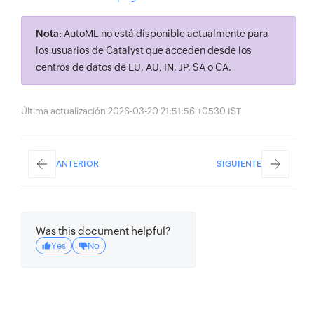
Nota:
AutoML no está disponible actualmente para
los usuarios de Catalyst que acceden desde los
centros de datos de EU, AU, IN, JP, SA o CA.
Última actualización 2026-03-20 21:51:56 +0530 IST
ANTERIOR
SIGUIENTE
Was this document helpful?
Yes
No